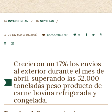
BY
INVERSORGAN
IN
NOTICIAS
29 DE MAYO DE 2025
NO COMMENT
0





Crecieron un 17% los envíos
al exterior durante el mes de
abril, superando las 52.000
toneladas peso producto de
carne bovina refrigerada y
congelada.