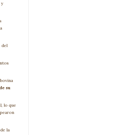
 y
s
ja
 del
untos
 bovina
de su
, lo que
pearon
de la