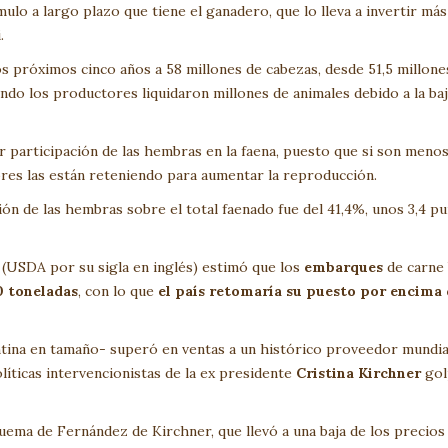
ulo a largo plazo que tiene el ganadero, que lo lleva a invertir más
.
os próximos cinco años a 58 millones de cabezas, desde 51,5 millone
ando los productores liquidaron millones de animales debido a la ba
r participación de las hembras en la faena, puesto que si son menos
ores las están reteniendo para aumentar la reproducción.
ón de las hembras sobre el total faenado fue del 41,4%, unos 3,4 p
(USDA por su sigla en inglés) estimó que los
embarques
de carne
0 toneladas
, con lo que
el país retomaría su puesto por encima 
ntina en tamaño- superó en ventas a un histórico proveedor mundial
ticas intervencionistas de la ex presidente
Cristina Kirchner
gol
uema de Fernández de Kirchner, que llevó a una baja de los precios 