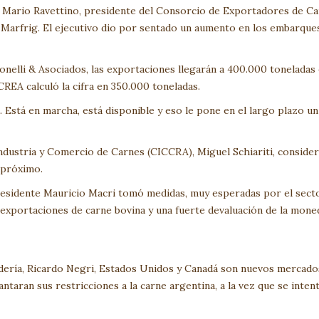
rs Mario Ravettino, presidente del Consorcio de Exportadores de C
y Marfrig. El ejecutivo dio por sentado un aumento en los embarque
 Tonelli & Asociados, las exportaciones llegarán a 400.000 toneladas 
REA calculó la cifra en 350.000 toneladas.
 Está en marcha, está disponible y eso le pone en el largo plazo u
Industria y Comercio de Carnes (CICCRA), Miguel Schiariti, conside
 próximo.
presidente Mauricio Macri tomó medidas, muy esperadas por el secto
 exportaciones de carne bovina y una fuerte devaluación de la moned
dería, Ricardo Negri, Estados Unidos y Canadá son nuevos mercado
taran sus restricciones a la carne argentina, a la vez que se inten