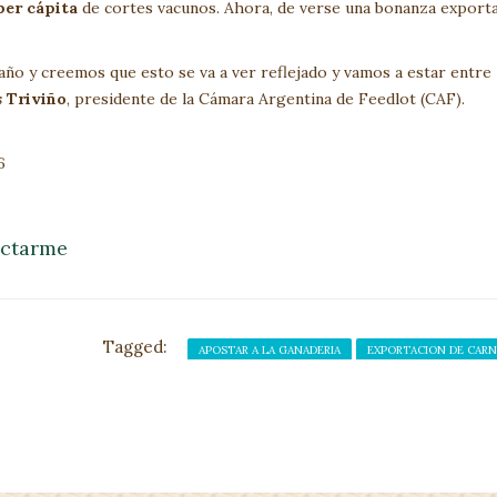
per cápita
de cortes vacunos. Ahora, de verse una bonanza export
ño y creemos que esto se va a ver reflejado y vamos a estar entre 
s Triviño
, presidente de la Cámara Argentina de Feedlot (CAF).
6
actarme
Tagged:
APOSTAR A LA GANADERIA
EXPORTACION DE CARN
MERCADO GANADERO
PRODUCCIÓN DE CARNE DE VACUNO