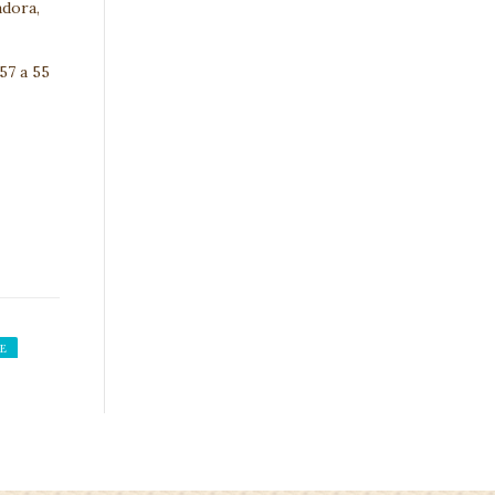
adora,
57 a 55
E