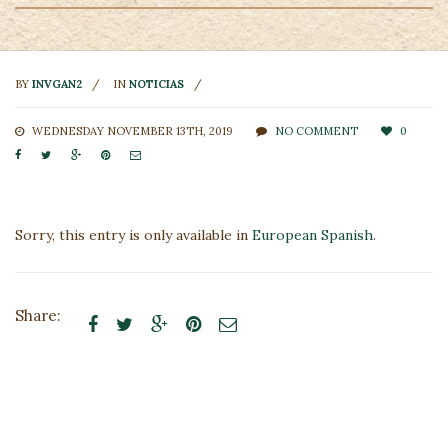
BY
INVGAN2
IN
NOTICIAS
WEDNESDAY NOVEMBER 13TH, 2019
NO COMMENT
0





Sorry, this entry is only available in
European Spanish
.
Share:




